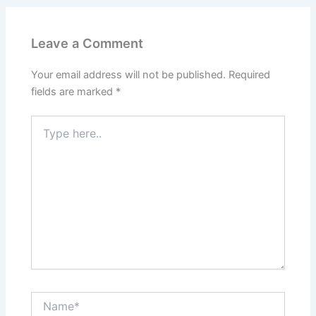
d
A
b
a
e
o
p
o
m
n
Leave a Comment
n
p
o
g
k
er
Your email address will not be published.
Required
fields are marked
*
Type
here..
Name*