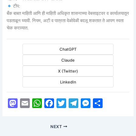
टीप:
बँक बाबत माहिती आणि ही माहिती अधिकृत शासनाच्या वेबसाइटवर व कार्यालयातून
पडताळून घ्यावी. नियम, अटी व पात्रता वेळोवेळी बदलू शकतात ते आपण स्वता
चेक कराव्यात.
ChatGPT
Claude
X (Twitter)
LinkedIn
M
E
W
F
T
T
M
S
a
m
h
a
w
el
e
h
st
ai
at
c
itt
e
s
ar
NEXT
o
l
s
e
er
gr
s
e