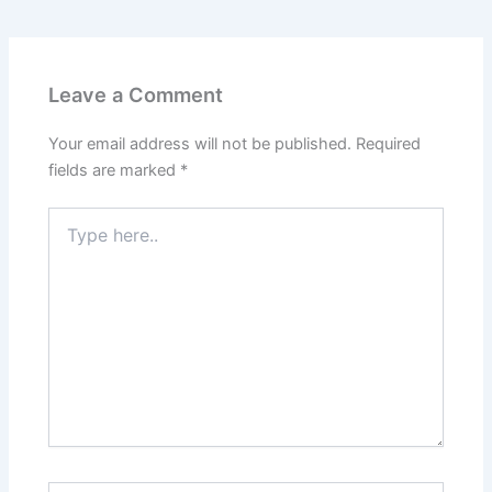
o
l
s
e
er
gr
s
e
d
A
b
a
e
o
p
o
m
n
Leave a Comment
n
p
o
g
k
er
Your email address will not be published.
Required
fields are marked
*
Type
here..
Name*