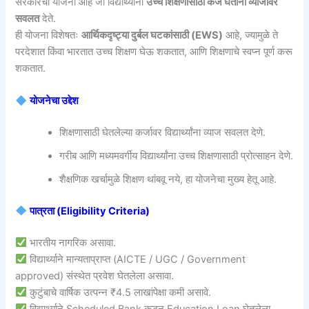
सरकारची योजना आहे जी विद्यार्थ्यांना
उच्च शिक्षणासाठी कर्ज घेताना व्याजावर
सवलत
देते.
ही योजना विशेषतः
आर्थिकदृष्ट्या दुर्बल घटकांसाठी (EWS)
आहे, ज्यामुळे ते
परदेशात किंवा भारतात उच्च शिक्षण घेऊ शकतात, आणि शिक्षणाचे स्वप्न पूर्ण करू
शकतात.
योजनेचा उद्देश
शिक्षणासाठी घेतलेल्या कर्जावर विद्यार्थ्यांना व्याज सवलत देणे.
गरीब आणि मध्यमवर्गीय विद्यार्थ्यांना उच्च शिक्षणासाठी प्रोत्साहन देणे.
शैक्षणिक खर्चामुळे शिक्षण थांबवू नये, हा योजनेचा मुख्य हेतू आहे.
पात्रता (Eligibility Criteria)
भारतीय नागरिक असावा.
विद्यार्थ्याने मान्यताप्राप्त (AICTE / UGC / Government
approved) संस्थेत प्रवेश घेतलेला असावा.
कुटुंबाचे वार्षिक उत्पन्न ₹4.5 लाखांपेक्षा कमी असावे.
विद्यार्थ्याने Scheduled Bank कडून Education Loan घेतलेला