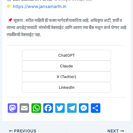
https://www.jansamarth.in
सूचना : वरील माहिती ही फक्त मार्गदर्शनाकरिता आहे. अधिकृत अटी, शर्ती व
ताज्या अपडेट्ससाठी संस्थेची वेबसाईट आणि आपण ज्या बँक मधून कर्ज घेणार आहे
त्याबँकेची वेबसाईट पहा.
ChatGPT
Claude
X (Twitter)
LinkedIn
M
E
W
F
T
T
M
S
a
m
h
a
w
el
e
h
st
ai
at
c
itt
e
s
ar
PREVIOUS
NEXT