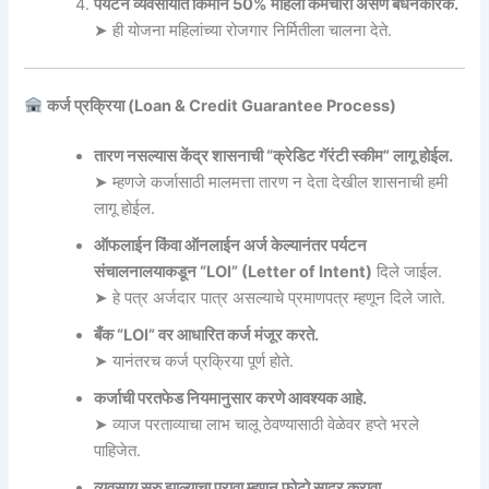
पर्यटन व्यवसायात किमान 50% महिला कर्मचारी असणे बंधनकारक.
➤ ही योजना महिलांच्या रोजगार निर्मितीला चालना देते.
कर्ज प्रक्रिया (Loan & Credit Guarantee Process)
तारण नसल्यास केंद्र शासनाची “क्रेडिट गॅरंटी स्कीम” लागू होईल.
➤ म्हणजे कर्जासाठी मालमत्ता तारण न देता देखील शासनाची हमी
लागू होईल.
ऑफलाईन किंवा ऑनलाईन अर्ज केल्यानंतर पर्यटन
संचालनालयाकडून “LOI” (Letter of Intent)
दिले जाईल.
➤ हे पत्र अर्जदार पात्र असल्याचे प्रमाणपत्र म्हणून दिले जाते.
बँक “LOI” वर आधारित कर्ज मंजूर करते.
➤ यानंतरच कर्ज प्रक्रिया पूर्ण होते.
कर्जाची परतफेड नियमानुसार करणे आवश्यक आहे.
➤ व्याज परताव्याचा लाभ चालू ठेवण्यासाठी वेळेवर हप्ते भरले
पाहिजेत.
व्यवसाय सुरु झाल्याचा पुरावा म्हणून फोटो सादर करावा.