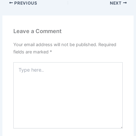
PREVIOUS
NEXT
o
l
s
e
er
gr
s
e
d
A
b
a
e
o
p
o
m
n
Leave a Comment
n
p
o
g
k
er
Your email address will not be published.
Required
fields are marked
*
Type
here..